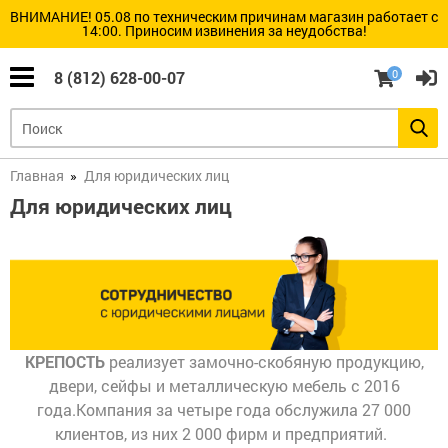
ВНИМАНИЕ! 05.08 по техническим причинам магазин работает с
14:00. Приносим извинения за неудобства!
Замки
Цилиндры
Дверная
Умные
Сейфы
Шкафы и
замков
фурнитура
замки
стеллажи
(все)
(все)
(все)
0
8 (812) 628-00-07
(все)
(все)
(все)
Барьер
Цилиндры
Бухгалтерские
(Стандарт)
шкафы
Броненакладки
Электронные
Стеллажи
и
замки
Замки
пластины
Armadillo
и
Цилиндры
Взломостойкие
Главная
Для юридических лиц
Металлическая
ручки
скандинавского
сейфы
мебель
для
(финского)
Для юридических лиц
Вертушки
Электронные
китайских
стандарта
(поворотники)
замки
дверей
Abloy
Встраиваемые
на
DESi
Медицинская
сейфы
цилиндры
мебель
Электронные
Цилиндр
Электронные
замки
для
Депозитные
Глазки
замки
Инструментальные
замка
ячейки
дверные
Dircode
шкафы
Барьер
и
(Россия)
Врезные
тележки
замки
Огневзломостойкие
Дверные
Электронные
КРЕПОСТЬ
реализует замочно-скобяную продукцию,
сейфы
пороги
замки
Цилиндры
Konan
двери, сейфы и металлическую мебель с 2016
Верстаки
с
Накладные
шестерёнкой
замки
Огнестойкие
года.
Компания за четыре года обслужила 27 000
Дверные
картотеки
проушины
Электронные
Разное
клиентов, из них 2 000 фирм и предприятий.
замки
Ключи
Замки