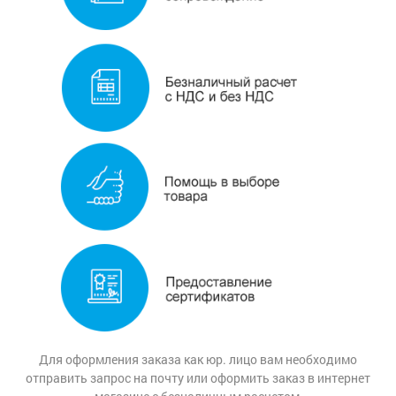
для
Замки
китайских
навесные
дверей
(Форпост)
Замки
многозапорные
Петли
(только
под
заказ
Замок
для
для
юрлиц)
почтового
ящика
Накладки/WC-
комплекты
Замок
для
велосипеда
Задвижки
Замок
на
Дверные
окна
защелки
от
детей
Цифры
дверные
Для оформления заказа как юр. лицо вам необходимо
Шпингалеты,
отправить запрос на почту или оформить заказ в интернет
засовы