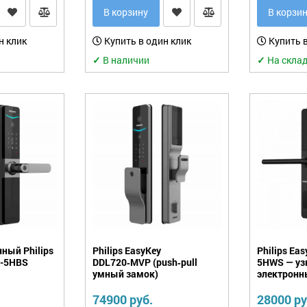
В корзину
В корзи
н клик
Купить в один клик
Купить в
✓
В наличии
✓
На скла
ный Philips
Philips EasyKey
Philips Ea
0-5HBS
DDL720‑MVP (push‑pull
5HWS — у
умный замок)
электронн
74900 руб.
28000 ру