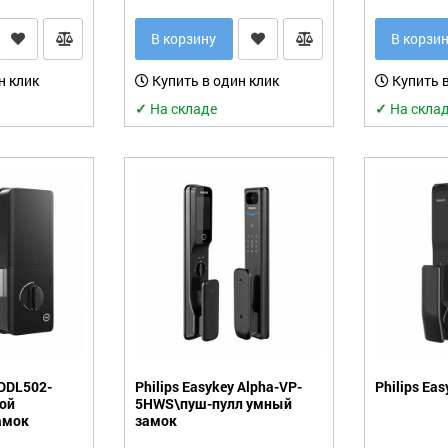
В корзину
В корзи
н клик
Купить в один клик
Купить в
✓
На складе
✓
На скла
 DDL502-
Philips Easykey Alpha-VP-
Philips Ea
ой
5HWS\пуш-пулл умный
амок
замок