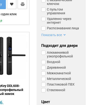
ключом
ну
С пультом
управления
 один клик
Удаленно через
де
интернет
Распознавание лица
Показать все
Подходит для двери
Алюминиевой
узкопрофильной
Входной
Деревянной
Межкомнатной
Металлической
Пластиковой ПВХ
syKey DDL608-
зкопрофильный
Стеклянной
ый замок
Цвет
б.