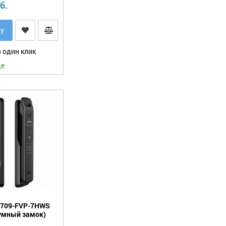
б.
ну
 один клик
де
DL709-FVP-7HWS
 умный замок)