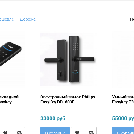
ешевле
Дороже
П
акладной
Электронный замок Philips
Умный зам
asykey
EasyKey DDL603E
Easykey 73
33000 руб.
55000 ру
В корзину
В корзи