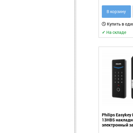
В корзину
Купить в оди
✓
На складе
Philips Easykey
13HBS накладн
электронный з