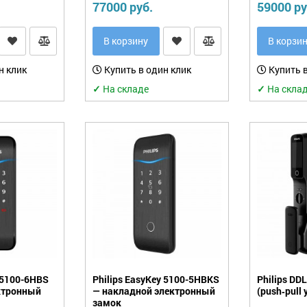
77000 руб.
59000 ру
В корзину
В корзи
н клик
Купить в один клик
Купить в
✓
На складе
✓
На скла
y 5100-6HBS
Philips EasyKey 5100-5HBKS
Philips D
ктронный
— накладной электронный
(push‑pull
замок