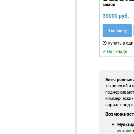
замок
39000 руб.
В корзину
Купить в оди
✓
На складе
Электронные з
технологий и 
подчеркивают 
коммерческих
вариант под 
Возможности
Мультид
механич