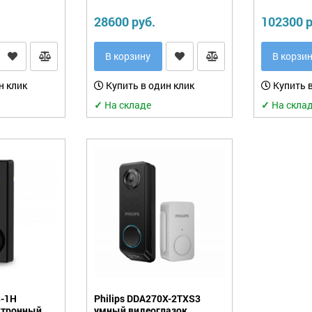
28600 руб.
102300 р
В корзину
В корзи
н клик
Купить в один клик
Купить в
✓
На складе
✓
На скла
S-1H
Philips DDA270X-2TXS3
ктронный
умный видеоглазок