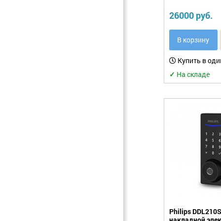
26000 руб.
В корзину
Купить в оди
✓
На складе
Philips DDL210
накладной эле