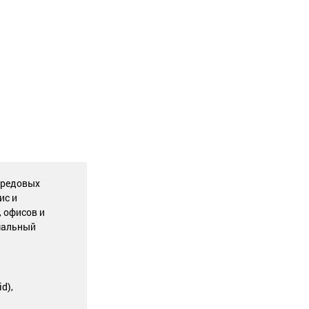
ередовых
ис и
, офисов и
мальный
d),