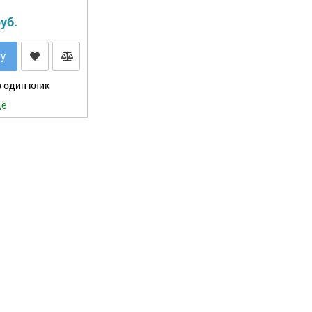
уб.
ну
 один клик
де