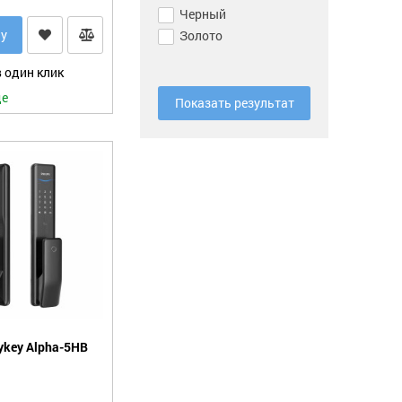
Черный
ну
Золото
 один клик
де
Показать результат
sykey Alpha-5HB