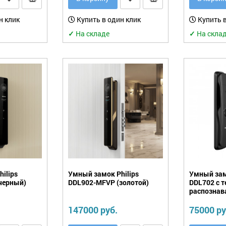
н клик
Купить в один клик
Купить в
✓
На складе
✓
На скла
ilips
Умный замок Philips
Умный зам
черный)
DDL902-MFVP (золотой)
DDL702 с т
распознав
147000 руб.
75000 ру