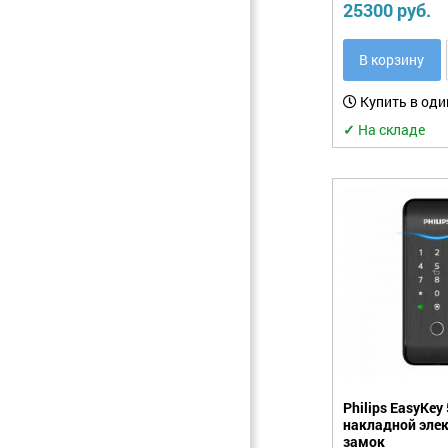
25300 руб.
В корзину
Купить в оди
✓
На складе
Philips EasyKe
накладной эле
замок