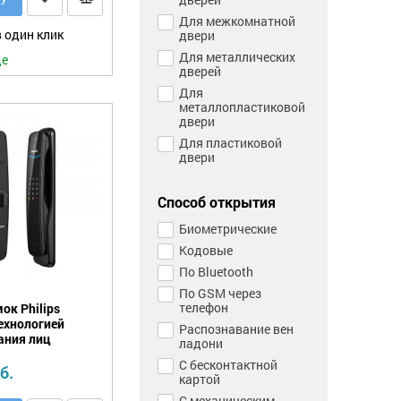
Для межкомнатной
 один клик
двери
Для металлических
де
дверей
Для
металлопластиковой
двери
Для пластиковой
двери
Способ открытия
Биометрические
Кодовые
По Bluetooth
По GSM через
телефон
ок Philips
ехнологией
Распознавание вен
ания лиц
ладони
С бесконтактной
б.
картой
С механическим