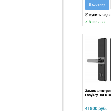
В корзину
Фурнитура.
Прочее
Купить в оди
✓
В наличии
Замок электрон
Easykey DDL61
41800 руб.