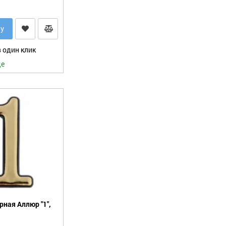
ну
 один клик
де
ная Аллюр "1",