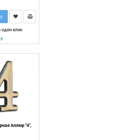
ну
 один клик
де
ная Аллюр "4",