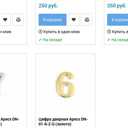
250 руб.
250 руб.
В корзину
В корзи
н клик
Купить в один клик
Купить в
✓
На складе
✓
На скла
Apecs DN-
Цифра дверная Apecs DN-
)
01-6-Z-G (золото)