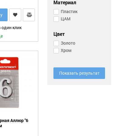
Материал
Пластик
ну
ЦАМ
 один клик
Цвет
де
Золото
Хром
Показать результат
рная Аллюр "6
ом