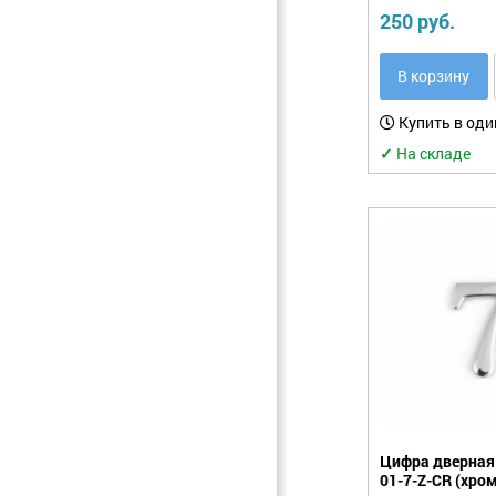
250 руб.
В корзину
Купить в оди
✓
На складе
Цифра дверная 
01-7-Z-CR (хром