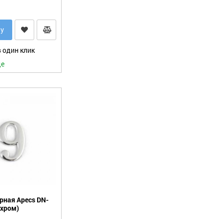
ну
 один клик
де
рная Apecs DN-
(хром)