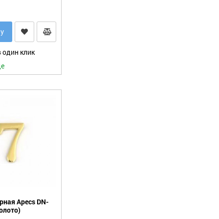
ну
 один клик
де
рная Apecs DN-
золото)