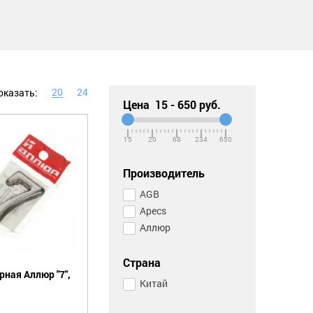
20
24
оказать:
Цена
15
-
650
руб.
15
20
68
234
650
Производитель
AGB
Apecs
Аллюр
Страна
ная Аллюр "7",
Китай