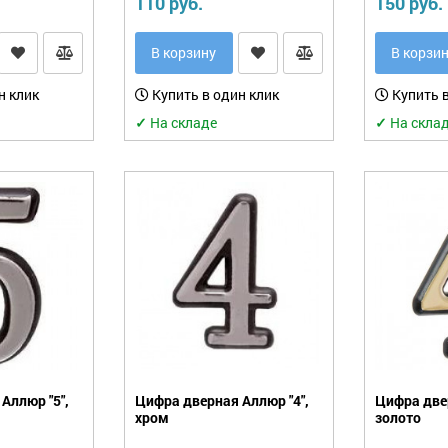
110 руб.
150 руб.
В корзину
В корзи
н клик
Купить в один клик
Купить в
✓
На складе
✓
На скла
Аллюр "5",
Цифра дверная Аллюр "4",
Цифра двер
хром
золото