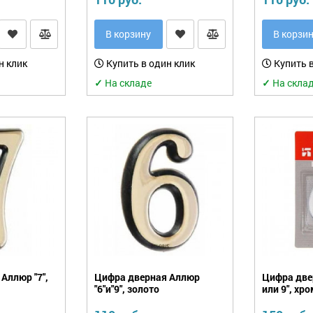
В корзину
В корзи
н клик
Купить в один клик
Купить в
✓
На складе
✓
На скла
Аллюр "7",
Цифра дверная Аллюр
Цифра две
"6"и"9", золото
или 9", хр