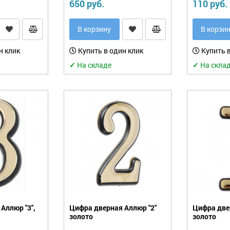
650 руб.
110 руб.
В корзину
В корзи
н клик
Купить в один клик
Купить в
✓
На складе
✓
На скла
Аллюр "3",
Цифра дверная Аллюр "2"
Цифра двер
золото
золото