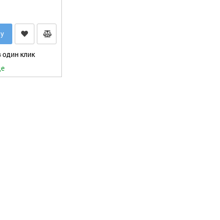
ну
 один клик
де