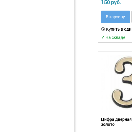
150 руб.
В корзину
Купить в оди
✓
На складе
Цифра дверная 
золото