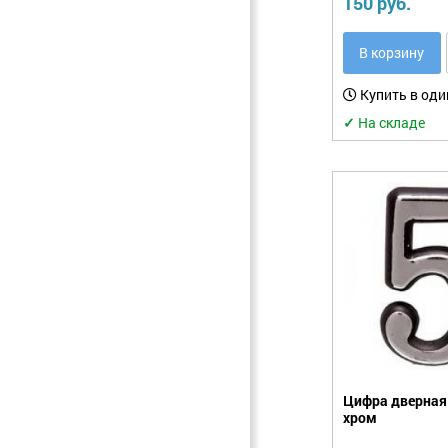
150 руб.
Фурнитура.
Прочее
В корзину
Купить в оди
✓
На складе
Цифра дверная 
хром