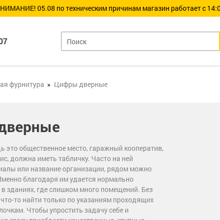
НИМАНИЕ! 05.08 по техническим причинам магазин работает с 14:0
07
ая фурнитура
Цифры дверные
дверные
ь это общественное место, гаражный кооператив,
ис, должна иметь табличку. Часто на ней
алы или название организации, рядом можно
Именно благодаря им удается нормально
в зданиях, где слишком много помещений. Без
 что-то найти только по указаниям проходящих
лочкам. Чтобы упростить задачу себе и