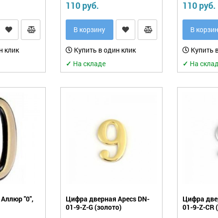
110 руб.
110 руб.
В корзину
В корзи
н клик
Купить в один клик
Купить в
✓
На складе
✓
На скла
Аллюр "0",
Цифра дверная Apecs DN-
Цифра две
01-9-Z-G (золото)
01-9-Z-CR 