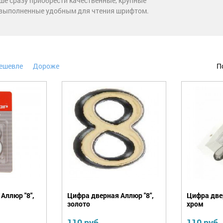
ше сразу приобрести качественные, крупные
 выполненные удобным для чтения шрифтом.
ешевле
Дороже
П
Аллюр "8",
Цифра дверная Аллюр "8",
Цифра двер
золото
хром
110 руб.
110 руб.