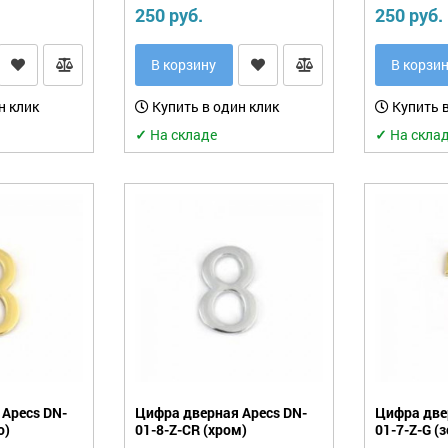
250 руб.
250 руб.
В корзину
В корзи
н клик
Купить в один клик
Купить в
✓
На складе
✓
На скла
Apecs DN-
Цифра дверная Apecs DN-
Цифра две
о)
01-8-Z-CR (хром)
01-7-Z-G (