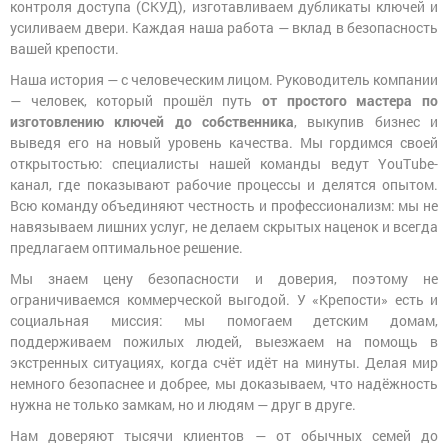
контроля доступа (СКУД), изготавливаем дубликаты ключей и
Philips
для
для
Огнестойкие
Дверные
перекодировки,
противопожарных
усиливаем двери. Каждая наша работа — вклад в безопасность
сейфы
ручки
нуклии,
дверей
вашей крепости.
роторы
Оружейные
Наша история — с человеческим лицом. Руководитель компании
Доводчики
Эл-
сейфы
дверные
механические
— человек, который прошёл путь
от простого мастера по
и
изготовлению ключей до собственника
, выкупив бизнес и
эл-
Сейфы-
Поворотные
магнитные
выведя его на новый уровень качества. Мы гордимся своей
термостаты
ручки
замки
открытостью: специалисты нашей команды ведут YouTube-
канал, где показывают рабочие процессы и делятся опытом.
Темпокассы
Почтовые
Кодовые
Всю команду объединяют честность и профессионализм: мы не
ящики
замки
навязываем лишних услуг, не делаем скрытых наценок и всегда
Эксклюзивные
сейфы
предлагаем оптимальное решение.
Раздвижные
Замки
системы
для
Мы знаем цену безопасности и доверия, поэтому не
межкомнатных
и
ограничиваемся коммерческой выгодой. У «Крепости» есть и
офисных
Ручки
социальная миссия: мы помогаем детским домам,
дверей
для
окон
поддерживаем пожилых людей, выезжаем на помощь в
экстренных ситуациях, когда счёт идёт на минуты. Делая мир
Замки
немного безопаснее и добрее, мы доказываем, что надёжность
для
Упоры
металло­
дверные
нужна не только замкам, но и людям — друг в друге.
пластиковых
дверей
Нам доверяют тысячи клиентов — от обычных семей до
Фурнитура