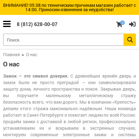
ВНИМАНИЕ! 05.08 по техническим причинам магазин работает с
14:00. Приносим извинения за неудобства!
Замки
Цилиндры
Дверная
Умные
Сейфы
Шкафы и
замков
фурнитура
замки
стеллажи
(все)
(все)
(все)
0
8 (812) 628-00-07
(все)
(все)
(все)
Барьер
Цилиндры
Бухгалтерские
(Стандарт)
шкафы
Броненакладки
Электронные
Стеллажи
и
замки
Замки
пластины
Armadillo
и
Цилиндры
Взломостойкие
Главная
О нас
Металлическая
ручки
скандинавского
сейфы
мебель
для
(финского)
О нас
Вертушки
Электронные
китайских
стандарта
(поворотники)
замки
дверей
Abloy
Встраиваемые
на
DESi
Медицинская
Замок — это символ доверия.
сейфы
С древнейших времён дверь и
цилиндры
мебель
замок были не просто преградой — они символизировали
Электронные
Цилиндр
Электронные
защиту дома, личного пространства и покоя. Закрывая дверь,
замки
для
Депозитные
Глазки
замки
Инструментальные
замка
ячейки
вы поручаете маленькому металлическому стражу
дверные
Dircode
шкафы
Барьер
и
безопасность всего, что вам дорого. Мы в компании «Крепость»
(Россия)
Врезные
тележки
замки
Огневзломостойкие
делаем этого стража максимально надёжным. Наша команда
Дверные
Электронные
сейфы
пороги
замки
работает в Санкт-Петербурге и помогает людям по всей России:
Цилиндры
Konan
Верстаки
с
Накладные
продаём замки с доставкой в любой регион, профессионально
шестерёнкой
замки
Огнестойкие
устанавливаем их и вскрываем в экстренных случаях,
Дверные
картотеки
проушины
Электронные
Разное
монтируем современные электронные замки и системы
замки
Ключи
Замки