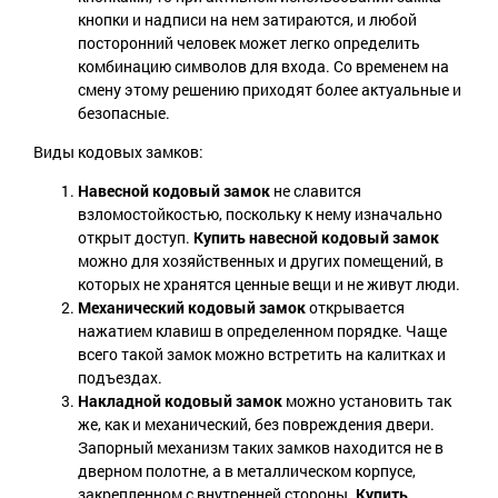
кнопки и надписи на нем затираются, и любой
посторонний человек может легко определить
комбинацию символов для входа. Со временем на
смену этому решению приходят более актуальные и
безопасные.
Виды кодовых замков:
Навесной кодовый замок
не славится
взломостойкостью, поскольку к нему изначально
открыт доступ.
Купить навесной кодовый замок
можно для хозяйственных и других помещений, в
которых не хранятся ценные вещи и не живут люди.
Механический
кодовый замок
открывается
нажатием клавиш в определенном порядке. Чаще
всего такой замок можно встретить на калитках и
подъездах.
Накладной кодовый замок
можно установить так
же, как и механический, без повреждения двери.
Запорный механизм таких замков находится не в
дверном полотне, а в металлическом корпусе,
закрепленном с внутренней стороны.
Купить