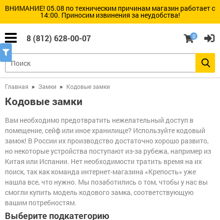
ВНИМАНИЕ! 05.08 по техническим причинам магазин работает с
14:00. Приносим извинения за неудобства!
Замки
Цилиндры
Дверная
Умные
Сейфы
Шкафы и
замков
фурнитура
замки
стеллажи
(все)
(все)
(все)
0
8 (812) 628-00-07
(все)
(все)
(все)
Барьер
Цилиндры
Бухгалтерские
(Стандарт)
шкафы
Броненакладки
Электронные
Стеллажи
и
замки
Замки
пластины
Armadillo
и
Цилиндры
Взломостойкие
Главная
Замки
Кодовые замки
Металлическая
ручки
скандинавского
сейфы
мебель
для
(финского)
Кодовые замки
Вертушки
Электронные
китайских
стандарта
(поворотники)
замки
дверей
Abloy
Встраиваемые
на
DESi
Медицинская
Вам необходимо предотвратить нежелательный доступ в
сейфы
цилиндры
мебель
помещение, сейф или иное хранилище? Используйте кодовый
Электронные
Цилиндр
Электронные
замок! В России их производство достаточно хорошо развито,
замки
для
Депозитные
Глазки
замки
Инструментальные
замка
ячейки
но некоторые устройства поступают из-за рубежа, например из
дверные
Dircode
шкафы
Барьер
и
Китая или Испании. Нет необходимости тратить время на их
(Россия)
Врезные
тележки
замки
Огневзломостойкие
поиск, так как команда интернет-магазина «Крепость» уже
Дверные
Электронные
сейфы
пороги
замки
нашла все, что нужно. Мы позаботились о том, чтобы у нас вы
Цилиндры
Konan
Верстаки
с
Накладные
смогли купить модель кодового замка, соответствующую
шестерёнкой
замки
Огнестойкие
вашим потребностям.
Дверные
картотеки
проушины
Электронные
Разное
Выберите подкатегорию
замки
Ключи
Замки