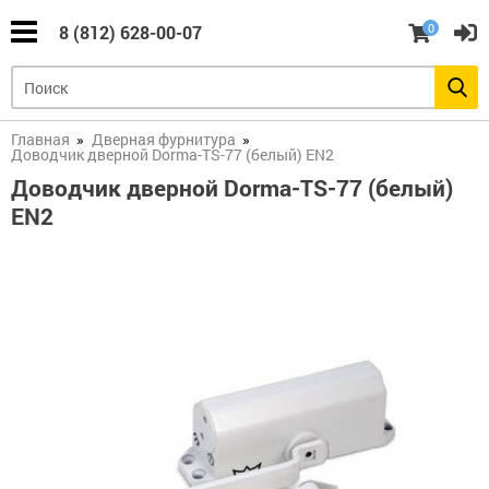
0
8 (812) 628-00-07
Замки
Цилиндры
Дверная
Умные
Сейфы
Шкафы и
замков
фурнитура
замки
стеллажи
(все)
(все)
(все)
(все)
(все)
(все)
Барьер
Цилиндры
Бухгалтерские
Главная
Дверная фурнитура
(Стандарт)
шкафы
Броненакладки
Электронные
Стеллажи
Доводчик дверной Dorma-TS-77 (белый) EN2
и
замки
Замки
пластины
Armadillo
Доводчик дверной Dorma-TS-77 (белый)
и
Цилиндры
Взломостойкие
Металлическая
ручки
скандинавского
сейфы
EN2
мебель
для
(финского)
Вертушки
Электронные
китайских
стандарта
(поворотники)
замки
дверей
Abloy
Встраиваемые
на
DESi
Медицинская
сейфы
цилиндры
мебель
Электронные
Цилиндр
Электронные
замки
для
Депозитные
Глазки
замки
Инструментальные
замка
ячейки
дверные
Dircode
шкафы
Барьер
и
(Россия)
Врезные
тележки
замки
Огневзломостойкие
Дверные
Электронные
сейфы
пороги
замки
Цилиндры
Konan
Верстаки
с
Накладные
шестерёнкой
замки
Огнестойкие
Дверные
картотеки
проушины
Электронные
Разное
замки
Ключи
Замки