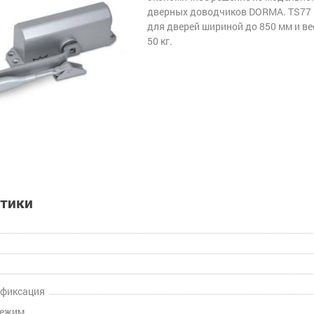
дверных доводчиков DORMA. TS77
для дверей шириной до 850 мм и в
50 кг.
стики
 фиксация
режим