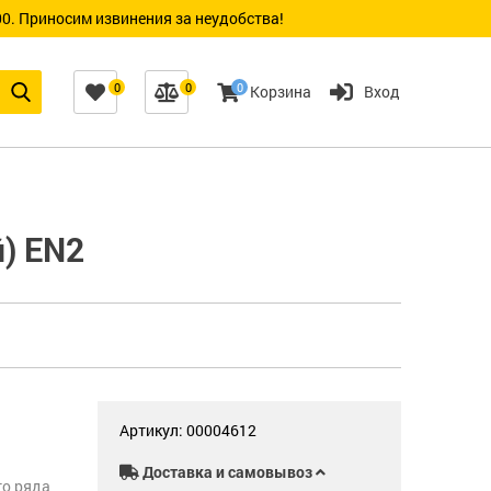
0. Приносим извинения за неудобства!
0
0
0
Корзина
Вход
) EN2
Артикул: 00004612
Доставка и самовывоз
го ряда