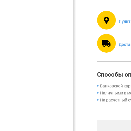
Фурнитура.
Прочее
Пункт
Доста
Способы о
Банковской кар
Наличными в ма
На расчетный с