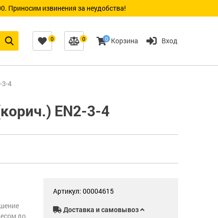
0. Приносим извинения за неудобства!
0
0
0
Корзина
Вход
-3-4
корич.) EN2-3-4
Артикул: 00004615
ешение
Доставка и самовывоз
весом до