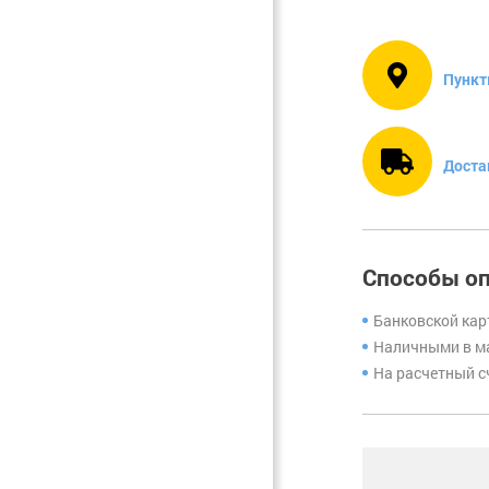
Фурнитура.
Прочее
Пункт
Доста
Способы о
Банковской кар
Наличными в ма
На расчетный с