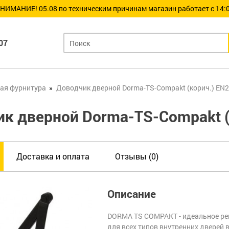
НИМАНИЕ! 05.08 по техническим причинам магазин работает с 14:0
07
ая фурнитура
Доводчик дверной Dorma-TS-Compakt (корич.) EN2
к дверной Dorma-TS-Compakt (
Доставка и оплата
Отзывы (0)
Описание
DORMA TS COMPAKT - идеальное р
для всех типов внутренних дверей 