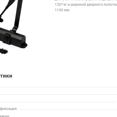
120* кг и шириной дверного полотн
1100 мм.
стики
 фиксация
режим