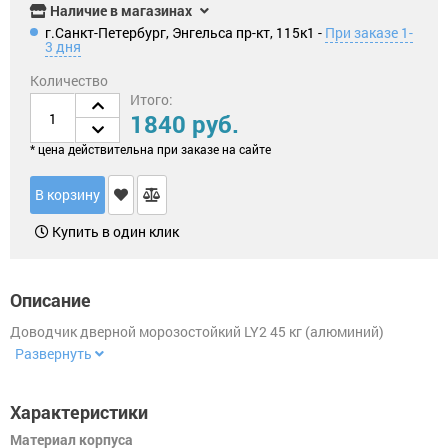
для
Наличие в магазинах
Замки
китайских
г.Санкт-Петербург, Энгельса пр-кт, 115к1 -
При заказе 1-
навесные
дверей
3 дня
(Форпост)
Замки
Количество
многозапорные
Петли
Итого:
(только
1840 руб.
под
заказ
Замок
для
* цена действительна при заказе на сайте
для
юрлиц)
почтового
ящика
В корзину
Накладки/WC-
комплекты
Замок
Купить в один клик
для
велосипеда
Задвижки
Замок
Описание
на
Дверные
окна
защелки
Доводчик дверной морозостойкий LY2 45 кг (алюминий)
от
детей
Развернуть
Цифры
дверные
Характеристики
Шпингалеты,
Материал корпуса
засовы