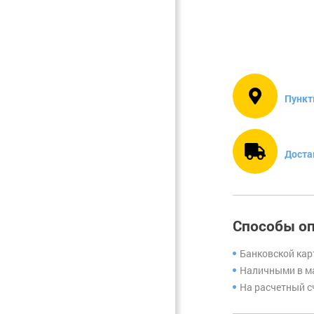
Фурнитура.
Прочее
Пункт
Доста
Способы о
Банковской кар
Наличными в ма
На расчетный с