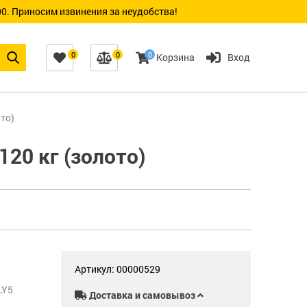
0. Приносим извинения за неудобства!
0
0
0
Корзина
Вход
то)
20 кг (золото)
Артикул: 00000529
LY5
Доставка и самовывоз