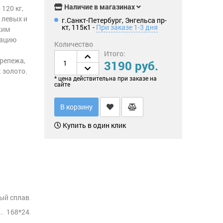
Наличие в магазинах
120 кг,
 левых и
г.Санкт-Петербург, Энгельса пр-
кт, 115к1 -
При заказе 1-3 дня
жим
тацию
Количество
Итого:
крепежа,
3190 руб.
 золото.
* цена действительна при заказе на
сайте
В корзину
Купить в один клик
ый сплав
168*24