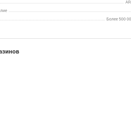
AR
илие
Более 500 0
азинов