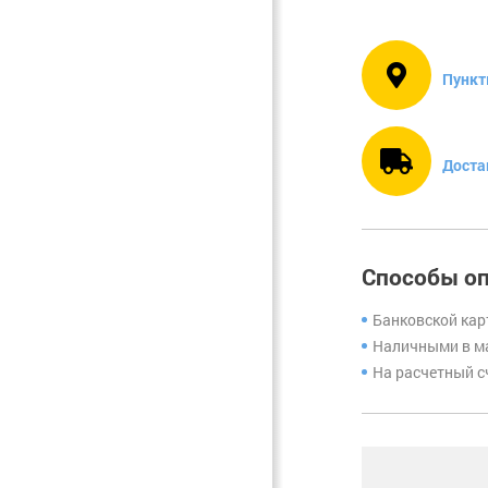
Фурнитура.
Прочее
Пункт
Доста
Способы о
Банковской кар
Наличными в ма
На расчетный с