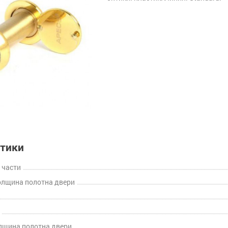
стики
 части
олщина полотна двери
лщина полотна двери