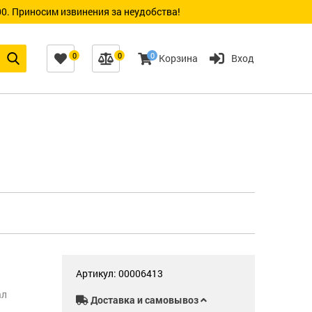
0. Приносим извинения за неудобства!
0
0
0
Корзина
Вход
Артикул: 00006413
ал
Доставка и самовывоз