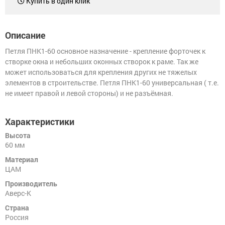
Купить в один клик
для
Замки
китайских
навесные
дверей
(Форпост)
Описание
Замки
многозапорные
Петли
Петля ПНК1-60 основное назначение - крепление форточек к
(только
створке окна и небольших оконных створок к раме. Так же
под
заказ
Замок
может использоваться для крепления других не тяжелых
для
для
элементов в строительстве. Петля ПНК1-60 универсальная ( т.е.
юрлиц)
почтового
ящика
не имеет правой и левой стороны) и не разъёмная.
Накладки/WC-
комплекты
Замок
для
Характеристики
велосипеда
Задвижки
Высота
60 мм
Замок
на
Дверные
Материал
окна
защелки
ЦАМ
от
детей
Производитель
Цифры
дверные
Аверс-К
Страна
Шпингалеты,
Россия
засовы