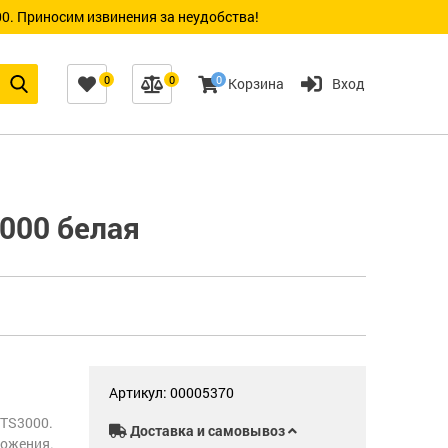
0. Приносим извинения за неудобства!
0
0
0
Корзина
Вход
000 белая
Артикул: 00005370
/TS3000.
Доставка и самовывоз
ложения.