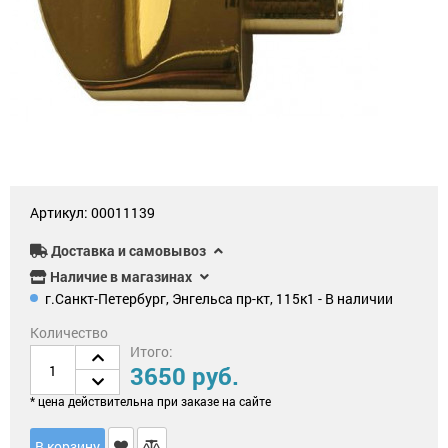
Philips
для
для
Огнестойкие
Дверные
перекодировки,
противопожарных
сейфы
ручки
нуклии,
дверей
роторы
Оружейные
Доводчики
Эл-
сейфы
дверные
механические
и
эл-
Сейфы-
Поворотные
магнитные
термостаты
ручки
замки
Темпокассы
Почтовые
Кодовые
ящики
замки
Артикул: 00011139
Эксклюзивные
сейфы
Доставка и самовывоз
Раздвижные
Замки
системы
для
Наличие в магазинах
межкомнатных
и
г.Санкт-Петербург, Энгельса пр-кт, 115к1 - В наличии
офисных
Ручки
дверей
для
Количество
окон
Итого:
3650 руб.
Замки
для
Упоры
металло­
дверные
* цена действительна при заказе на сайте
пластиковых
дверей
Фурнитура
В корзину