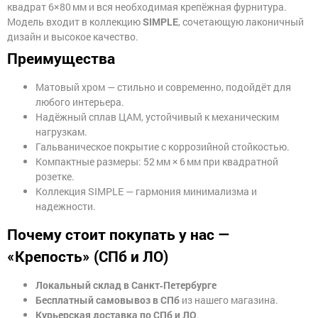
квадрат 6×80 мм и вся необходимая крепёжная фурнитура.
Модель входит в коллекцию
SIMPLE
, сочетающую лаконичный
Фурнитура.
Прочее
дизайн и высокое качество.
Преимущества
Матовый хром — стильно и современно, подойдёт для
любого интерьера.
Надёжный сплав ЦАМ, устойчивый к механическим
нагрузкам.
Гальваническое покрытие с коррозийной стойкостью.
Компактные размеры: 52 мм × 6 мм при квадратной
розетке.
Коллекция SIMPLE — гармония минимализма и
надежности.
Почему стоит покупать у нас —
«Крепость» (СПб и ЛО)
Локальный склад в Санкт‑Петербурге
Бесплатный самовывоз в СПб
из нашего магазина.
Курьерская доставка по СПб и ЛО
.