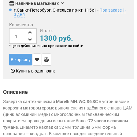
для
Наличие в магазинах
Замки
китайских
г.Санкт-Петербург, Энгельса пр-кт, 115к1 -
При заказе 1-
навесные
дверей
3 дня
(Форпост)
Замки
Количество
многозапорные
Петли
Итого:
(только
1300 руб.
под
заказ
Замок
для
* цена действительна при заказе на сайте
для
юрлиц)
почтового
ящика
В корзину
Накладки/WC-
комплекты
Замок
Купить в один клик
для
велосипеда
Задвижки
Замок
Описание
на
Дверные
окна
защелки
Завертка сантехническая
Morelli MH‑WC‑S6 SC
в устойчивом к
от
коррозии матовом хроме выполнена из надёжного сплава ЦАМ
детей
Цифры
(цинк‑алюминий‑медь) с многослойным гальваническим
дверные
покрытием, прошедшим испытание более
72 часов в соляном
тумане
. Диаметр накладки 52 мм, толщина 6 мм, форма
Шпингалеты,
основания — квадрат. В комплект входит соединительный
засовы