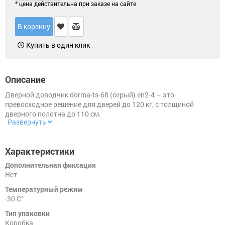
для
* цена действительна при заказе на сайте
Замки
китайских
навесные
дверей
(Форпост)
В корзину
Замки
Купить в один клик
многозапорные
Петли
(только
под
заказ
Замок
для
для
Описание
юрлиц)
почтового
ящика
Дверной доводчик dorma-ts-68 (серый) en2-4 – это
превосходное решение для дверей до 120 кг, с толщиной
Накладки/WC-
комплекты
Замок
дверного полотна до 110 см.
для
Развернуть
велосипеда
Задвижки
Замок
Характеристики
на
Дверные
окна
защелки
Дополнительная фиксация
от
Нет
детей
Цифры
Температурный режим
дверные
-30 C°
Тип упаковки
Шпингалеты,
засовы
Коробка