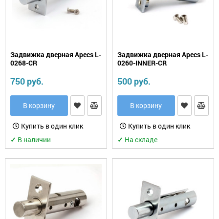
для
Замки
китайских
навесные
дверей
(Форпост)
Замки
многозапорные
Петли
(только
Задвижка дверная Apecs L-
Задвижка дверная Apecs L-
под
0268-CR
0260-INNER-CR
заказ
Замок
для
для
750 руб.
500 руб.
юрлиц)
почтового
ящика
Накладки/WC-
В корзину
В корзину
комплекты
Замок
для
велосипеда
Купить в один клик
Купить в один клик
Задвижки
✓
В наличии
✓
На складе
Замок
на
Дверные
окна
защелки
от
детей
Цифры
дверные
Шпингалеты,
засовы