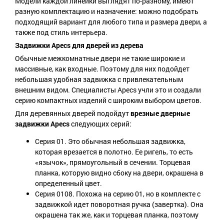
Модели каждой линейки выглядят по-разному, имеют
разную комплектацию и назначение: можно подобрать
подходящий вариант для любого типа и размера двери, а
также под стиль интерьера.
Задвижки Apecs для дверей из дерева
Обычные межкомнатные двери не такие широкие и
массивные, как входные. Поэтому для них подойдет
небольшая удобная задвижка с привлекательным
внешним видом. Специалисты Apecs учли это и создали
серию компактных изделий с широким выбором цветов.
Для деревянных дверей подойдут
врезные дверные
задвижки Apecs
следующих серий:
Серия 01. Это обычная небольшая задвижка,
которая врезается в полотно. Ее ригель, то есть
«язычок», прямоугольный в сечении. Торцевая
планка, которую видно сбоку на двери, окрашена в
определенный цвет.
Серия 0108. Похожа на серию 01, но в комплекте с
задвижкой идет поворотная ручка (завертка). Она
окрашена так же, как и торцевая планка, поэтому