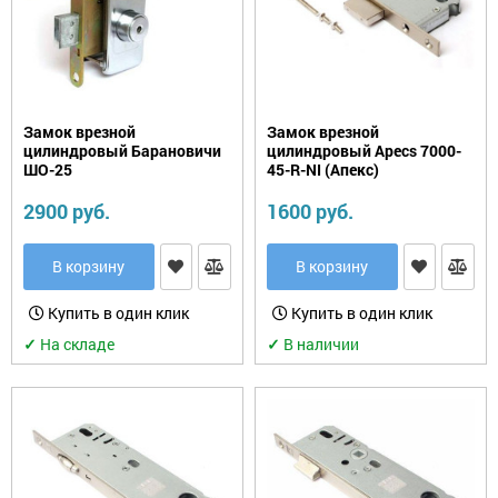
Philips
для
для
Огнестойкие
Дверные
перекодировки,
противопожарных
сейфы
ручки
нуклии,
дверей
роторы
Оружейные
Доводчики
Эл-
сейфы
дверные
механические
и
Замок врезной
Замок врезной
эл-
Сейфы-
цилиндровый Барановичи
цилиндровый Apecs 7000-
Поворотные
магнитные
термостаты
ШО-25
ручки
45-R-NI (Апекс)
замки
2900 руб.
1600 руб.
Темпокассы
Почтовые
Кодовые
ящики
замки
Эксклюзивные
В корзину
В корзину
сейфы
Раздвижные
Замки
системы
для
Купить в один клик
Купить в один клик
межкомнатных
и
✓
На складе
✓
В наличии
офисных
Ручки
дверей
для
окон
Замки
для
Упоры
металло­
дверные
пластиковых
дверей
Фурнитура