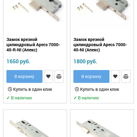
для
Замки
китайских
навесные
дверей
(Форпост)
Замки
многозапорные
Петли
(только
под
Замок врезной
Замок врезной
заказ
Замок
цилиндровый Apecs 7000-
цилиндровый Apecs 7000-
для
для
40-R-NI (Апекс)
40-NI (Апекс)
юрлиц)
почтового
ящика
1650 руб.
1800 руб.
Накладки/WC-
комплекты
Замок
для
В корзину
В корзину
велосипеда
Задвижки
Купить в один клик
Купить в один клик
Замок
на
Дверные
✓
В наличии
✓
В наличии
окна
защелки
от
детей
Цифры
дверные
Шпингалеты,
засовы